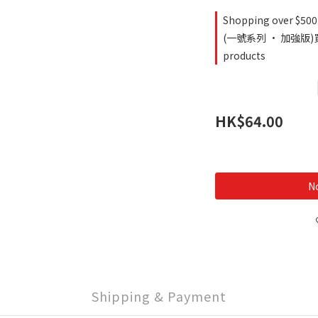
Shopping over $500 
(一號系列 · 加強版)買
products
HK$64.00
No
Shipping & Payment