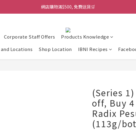
網店購物滿$500, 免費送貨🛒
Corporate Staff Offers
Products Knowledge
and Locations
Shop Location
IBNI Recipes
Facebo
(Series 1
off, Buy 
Radix Pes
(113g/bot