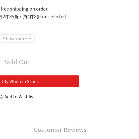
free shipping on order
2件85折，買4件8折 on selected
Show more
Sold Out
tify When in Stock
Add to Wishlist
Customer Reviews