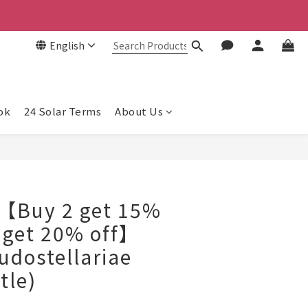
English
ok
24 Solar Terms
About Us
)【Buy 2 get 15%
4 get 20% off】
udostellariae
tle)