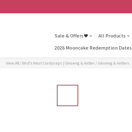
Sale & Offers❤
All Products
2026 Mooncake Redemption Dates 
View All
/
Bird's Nest Cordyceps | Ginseng & Antler
/
Ginseng & Antlers