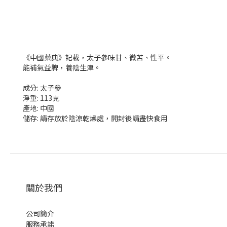
《中國藥典》記載，太子參味甘、微苦、性平。
能補氣益脾，養陰生津。
成分: 太子參
淨重: 113克
產地: 中國
儲存: 請存放於陰涼乾燥處，開封後請盡快食用
關於我們
公司簡介
服務承諾