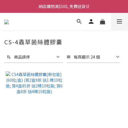
網店購物滿$500, 免費送貨🛒
CS-4蟲草菌絲體膠囊
商品排序
每頁顯示 24 個