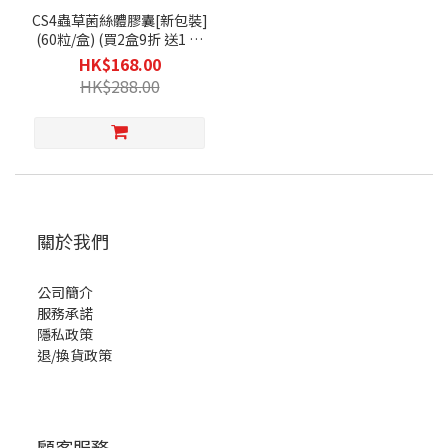
CS4蟲草菌絲體膠囊[新包裝]
(60粒/盒) (買2盒9折 送1 樽
10粒裝; 買4盒85折 送2樽10
HK$168.00
粒裝; 買6盒8折 送4樽10粒
HK$288.00
裝)
關於我們
公司簡介
服務承諾
隱私政策
退/換貨政策
顧客服務