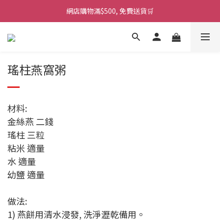
網店購物滿$500, 免費送貨🛒
瑤柱燕窩粥
材料:
金絲燕 二錢
瑤柱 三粒
粘米 適量
水 適量
幼鹽 適量
做法:
1) 燕餅用清水浸發, 洗淨瀝乾備用。