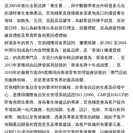
至2005年推出全新品牌「養生薈」，與中醫藥學者合作研發多元化
的適時養生食療產品。官燕棧更直接搜羅各原產地進口的優質養生
海味，如鮑魚、元貝、花菇及花膠等，為顧客提供揀手靚貨。並於
節日時，貼心為顧客推出各款節日禮盒、節慶禮籃，並為婚宴預備
嫁喜禮籃及尊貴即食燕窩回禮禮物。
經過多年的努力，官燕棧獲得各界認同、屢獲殊榮，於2002 至2004
年間分別成為行內首間獲選為「超級品牌」及「香港Q 嘜優質標
誌」的燕窩專門店，亦是行內最年輕品牌被選為「香港名牌」，至
2015年更獲得由品牌發展局頒發的「香港名牌十年成就獎」。至
2018年於服務方面亦8度獲得由香港零售管理協會頒發的「專門店組
別服務領袖」，亦是香港零售界的最高殊榮。
官燕棧對於食品安全的要求特別嚴格，於香港自設的生產及硏發中
心，是獲得國際食品安全管理系統認證ISO 22000、GMP及HACCP的
即食燕窩生產商。身為養生保健品的專家，官燕棧更會為客戶提供
市場拓展一站式服務，包括採購、生產、設計、包裝、市場分析與
銷售、物流以至售後服務。憑著其專業及豐富的經驗，能給予客戶
有關產品開發的寶貴意見及專業建議，為客戶裝備所有重要元素，
以制訂出成功的營銷組合，並提供完善的售後服務，以確保顧客持