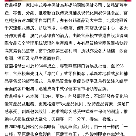
官燕棧是一家以中式養生保健為基礎的國際保健公司，業務涵蓋生
產、零售、分銷、批發數百款傳統滋補及現代化簡易保健食品。官
燕棧擁有逾20間零售專門店，亦有分銷產品到大中華、北美地區近
千家連鎖式藥房、超級市場、中藥店、便利商店及保健中心、各大
分佈於香港、澳門及菲律賓的酒店。由於官燕棧在香港自設獲得國
際食品安全管理系統認證的生產廠房，亦有品質檢查團隊嚴格執行
高質素食品監督，當中免除第三者利潤，所以亦受各大酒樓、飲食
集團、酒店及食品生產商歡迎。
官燕棧母公司於1964年成立，專營燕窩轉口貿易及批發。至1998
年，官燕棧率先引入「專門店」式零售概念，革新本地舊式參茸補
品零售業的經營模式，為產品質量制定優良標準及為行業注入嶄新
全面的客戶服務，迅速成為中式保健零售市場領導品牌。
官燕棧多年來本著「比好。更好」的發展理念，不斷開發多元化的
優質產品及服務。更嚴格遵守3大產品原則，堅持產品質素、滿足口
感享受、創新包裝設計，務求讓顧客感受中式養生保健的潮流，推
動中式養生保健大衆化，與顧客一同「分享、養生、喜悅」。
自2003年起推出的簡易即食「頭期燕窩」系列，由一日一樽的「一
口棧」至原盞燕窩燉製的「原盞官燕王」，均帶領即食燕窩潮流。