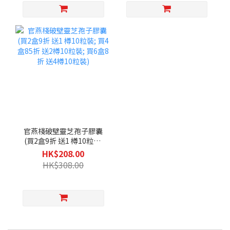
官燕棧破壁靈芝孢子膠囊
(買2盒9折 送1 樽10粒裝;
買4盒85折 送2樽10粒裝;
HK$208.00
買6盒8折 送4樽10粒裝)
HK$308.00