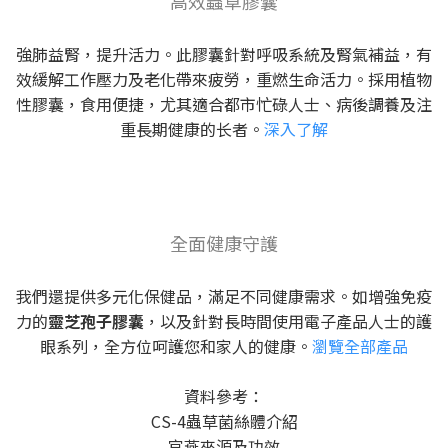
高效蟲草膠囊
強肺益腎，提升活力。此膠囊針對呼吸系統及腎氣補益，有
效緩解工作壓力及老化帶來疲勞，重燃生命活力。採用植物
性膠囊，食用便捷，尤其適合都市忙碌人士、病後調養及注
重長期健康的长者。
深入了解
全面健康守護
我們還提供多元化保健品，滿足不同健康需求。如增強免疫
力的
靈芝孢子膠囊
，以及針對長時間使用電子產品人士的護
眼系列，全方位呵護您和家人的健康。
瀏覽全部產品
資料參考：
CS-4蟲草菌絲體介紹
官燕來源及功效