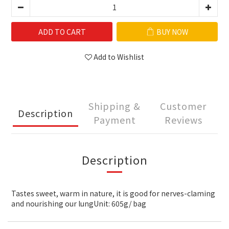
ADD TO CART
BUY NOW
Add to Wishlist
Shipping &
Customer
Description
Payment
Reviews
Description
Tastes sweet, warm in nature, it is good for nerves-claming
and nourishing our lungUnit: 605g/ bag