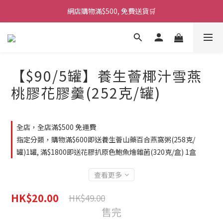
網店購物滿$500, 免費送貨🛒
【$90/5罐】養生薈椰汁雪燕
桃膠花膠羹(252克/罐)
全店，全店滿$500 免運費
指定分類，購物滿$600即送養生薈山藥百合燕窩粥(258克/
罐)1罐, 滿$1800即送花膠扒原色鮑魚燴雜菌(320克/盒) 1盒
查看更多
HK$20.00
HK$49.00
售完