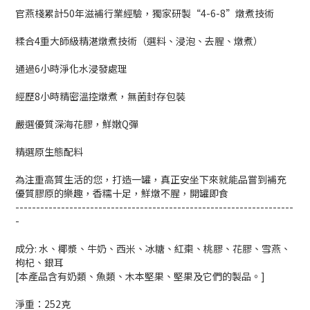
官燕棧累計50年滋補行業經驗，獨家研製“4-6-8”燉煮技術
糅合4重大師級精湛燉煮技術（選料、浸泡、去腥、燉煮）
通過6小時淨化水浸發處理
經歷8小時精密溫控燉煮，無菌封存包裝
嚴選優質深海花膠，鮮嫩Q彈
精選原生態配料
為注重高質生活的您，打造一罐，真正安坐下來就能品嘗到補充
優質膠原的樂趣，香糯十足，鮮燉不腥，開罐即食
-------------------------------------------------------------------
-
成分: 水、椰漿、牛奶、西米、冰糖、紅棗、桃膠、花膠、雪燕、
枸杞、銀耳
[本產品含有奶類、魚類、木本堅果、堅果及它們的製品。]
淨重：252克