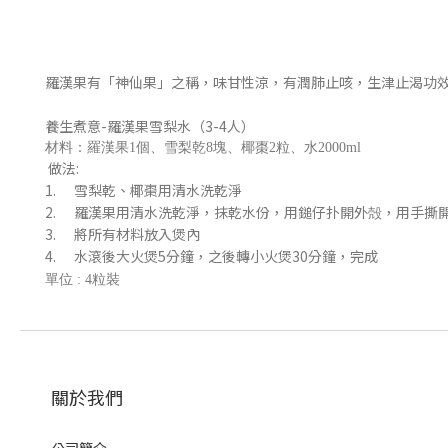
羅漢果有「神仙果」之稱，味甘性涼，有潤肺止咳，生津止渴功
養生煮意
-
羅漢果雪梨水（
3-4
人）
材料：羅漢果1個、雪梨乾8塊、椰棗2粒、水2000ml
做法:
1.
雪梨乾、椰棗用清水洗乾淨
2.
羅漢果用清水洗乾淨，抹乾水份，用鎚仔扑開外殻，用手撕
3.
將所有材料放入煲內
4.
水滾後大火煲
5
分鐘，之後轉小火煲
30
分鐘，完成
單位 : 4粒裝
關於我們