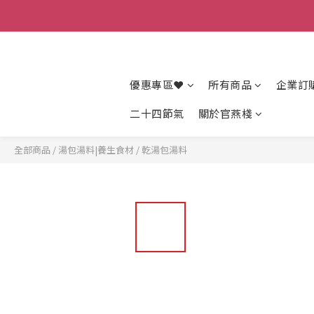
優惠專區❤
所有商品
企業訂
二十四節氣
關於官燕棧
全部商品
/
湯包湯料|養生食材
/
乾湯包湯料