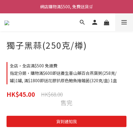
網店購物滿$500, 免費送貨🛒
獨子黑蒜(250克/樽)
全店，全店滿$500 免運費
指定分類，購物滿$600即送養生薈山藥百合燕窩粥(258克/
罐)1罐, 滿$1800即送花膠扒原色鮑魚燴雜菌(320克/盒) 1盒
HK$45.00
HK$68.00
售完
貨到通知我