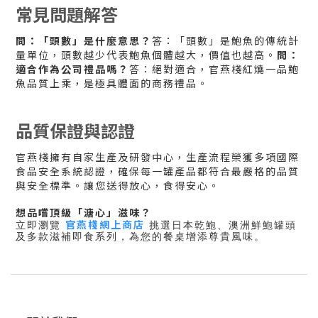
常見問題解答
問：「頭數」是什麼意思？
答：「頭數」是鮑魚的傳統計
量單位，頭數越少代表鮑魚個體越大，價值也越高。
問：
適合作為公司禮品嗎？
答：絕對適合，官燕棧紅燒一品鮑
魚品質上乘，是極具體面的商務禮品。
品質保證與認證
官燕棧擁有自家生產及研發中心，生產流程榮獲多項國際
食品安全系統認證，確保每一罐產品都符合最嚴格的品質
與安全標準。讓您送得放心，食得安心。
想品嚐頂級「溏心」滋味？
官燕棧網上商店
立即瀏覽
挑選日本乾鮑、澳洲鮮鮑罐頭
及多款滋補即食系列，為您的餐桌增添尊貴風味。