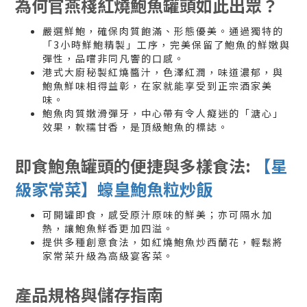
為何官燕棧紅燒鮑魚罐頭如此出眾？
嚴選鮮鮑，確保肉質飽滿、形態優美。通過獨特的
「3小時鮮鮑精製」工序，完美保留了鮑魚的鮮嫩與
彈性，品嚐非同凡響的口感。
港式大廚秘製紅燒醬汁，色澤紅潤，味道濃郁，與
鮑魚鮮味相得益彰，在家就能享受到正宗酒家美
味。
鮑魚肉質嫩滑彈牙，中心帶有令人癡迷的「溏心」
效果，軟糯甘香，是頂級鮑魚的標誌。
即食鮑魚罐頭的便捷與多樣食法:
【星
級家常菜】蠔皇鮑魚粒炒飯
可開罐即食，感受原汁原味的鮮美；亦可隔水加
熱，讓鮑魚鮮香更加四溢。
提供多種創意食法，如紅燒鮑魚炒西蘭花，輕鬆將
家常菜升級為高級宴客菜。
產品規格與儲存指南