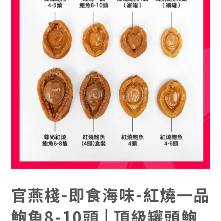
官燕棧-即食海味-紅燒一品
鮑魚8-10頭 | 頂級罐頭鮑