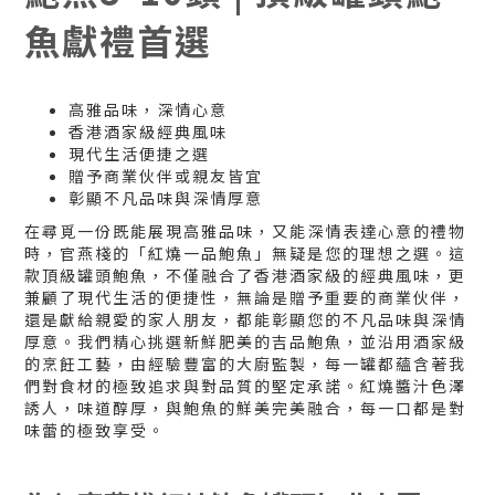
魚獻禮首選
高雅品味，深情心意
香港酒家級經典風味
現代生活便捷之選
贈予商業伙伴或親友皆宜
彰顯不凡品味與深情厚意
在尋覓一份既能展現高雅品味，又能深情表達心意的禮物
時，官燕棧的「紅燒一品鮑魚」無疑是您的理想之選。這
款頂級罐頭鮑魚，不僅融合了香港酒家級的經典風味，更
兼顧了現代生活的便捷性，無論是贈予重要的商業伙伴，
還是獻給親愛的家人朋友，都能彰顯您的不凡品味與深情
厚意。我們精心挑選新鮮肥美的吉品鮑魚，並沿用酒家級
的烹飪工藝，由經驗豐富的大廚監製，每一罐都蘊含著我
們對食材的極致追求與對品質的堅定承諾。紅燒醬汁色澤
誘人，味道醇厚，與鮑魚的鮮美完美融合，每一口都是對
味蕾的極致享受。