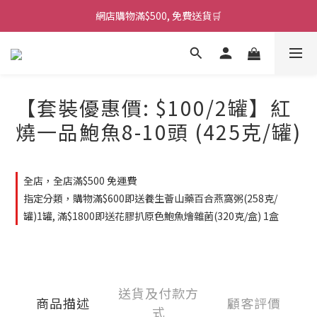
網店購物滿$500, 免費送貨🛒
【套裝優惠價: $100/2罐】紅
燒一品鮑魚8-10頭 (425克/罐)
全店，全店滿$500 免運費
指定分類，購物滿$600即送養生薈山藥百合燕窩粥(258克/
罐)1罐, 滿$1800即送花膠扒原色鮑魚燴雜菌(320克/盒) 1盒
送貨及付款方
商品描述
顧客評價
式