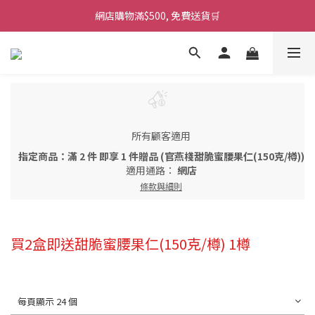
網店購物滿$500, 免費送貨🛒
所有顧客適用
指定商品：滿 2 件 即享 1 件贈品 (官燕棧甜脆蜜腰果仁(150克/樽))
適用通路：
網店
條款與細則
買2盒即送甜脆蜜腰果仁(150克/樽) 1樽
每頁顯示 24 個