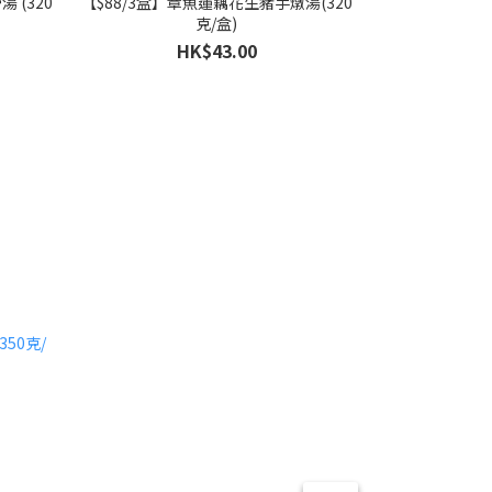
 (320
【$88/3盒】章魚蓮藕花生豬手燉湯(320
【$88/3盒】
克/盒)
HK$43.00