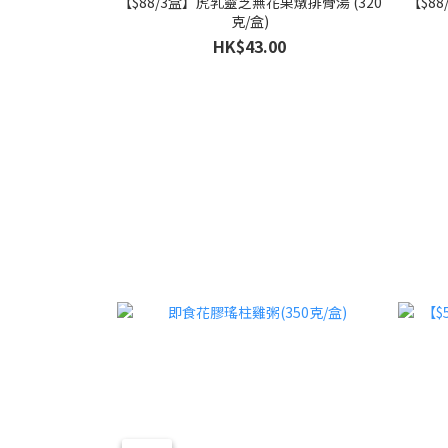
【$88/3盒】虎乳靈芝無花果燉排骨湯 (320
【$8
克/盒)
HK$43.00