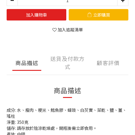
加入購物車
立即購買
加入追蹤清單
送貨及付款方
商品描述
顧客評價
式
商品描述
成分: 水、瘦肉、粳米、鱈魚膠、蠔豉、白芡實、菜乾、鹽、薑、
瑤柱
淨重: 350克
儲存: 請存放於陰涼乾燥處，開瓶後需立即食用。
產地: 中國