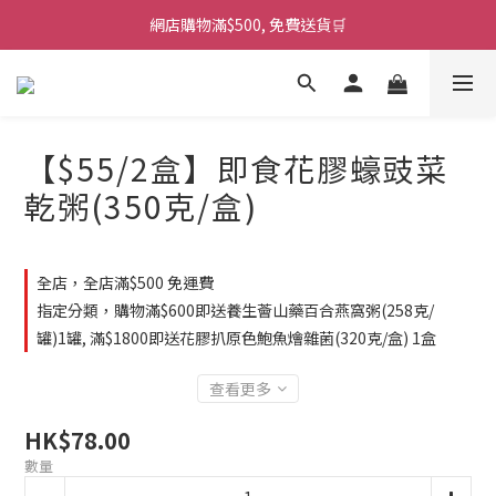
網店購物滿$500, 免費送貨🛒
【$55/2盒】即食花膠蠔豉菜
乾粥(350克/盒)
全店，全店滿$500 免運費
指定分類，購物滿$600即送養生薈山藥百合燕窩粥(258克/
罐)1罐, 滿$1800即送花膠扒原色鮑魚燴雜菌(320克/盒) 1盒
查看更多
HK$78.00
數量