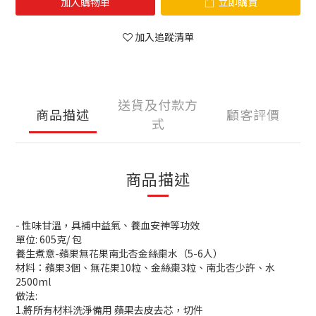
加入購物車
立即購買
加入追蹤清單
送貨及付款方
商品描述
顧客評價
式
商品描述
- 性味甘溫，具補中益氣、養血安神等功效
單位: 605克/ 包
養生煮意-蘋果無花果南北杏金絲棗水（5-6人）
材料：蘋果3個、無花果10粒、金絲棗3粒、南北杏少許、水
2500ml
做法:
1.將所有材料洗淨備用 蘋果去皮去芯，切件