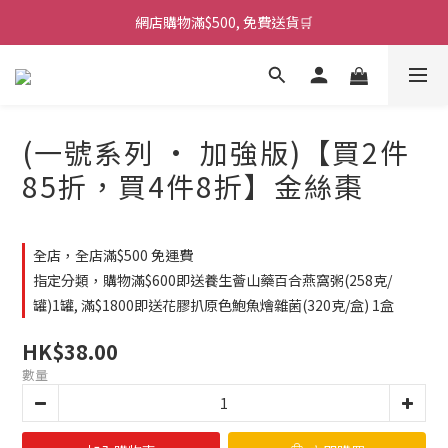
網店購物滿$500, 免費送貨🛒
(一號系列 · 加強版)【買2件
85折，買4件8折】金絲棗
全店，全店滿$500 免運費
指定分類，購物滿$600即送養生薈山藥百合燕窩粥(258克/
罐)1罐, 滿$1800即送花膠扒原色鮑魚燴雜菌(320克/盒) 1盒
HK$38.00
數量