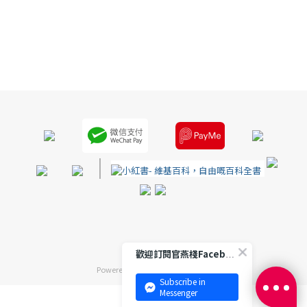
|
歡迎訂閱官燕棧Facebook 專頁
Powered by
SHOPLINE Payments
Subscribe in
Messenger
立即購買