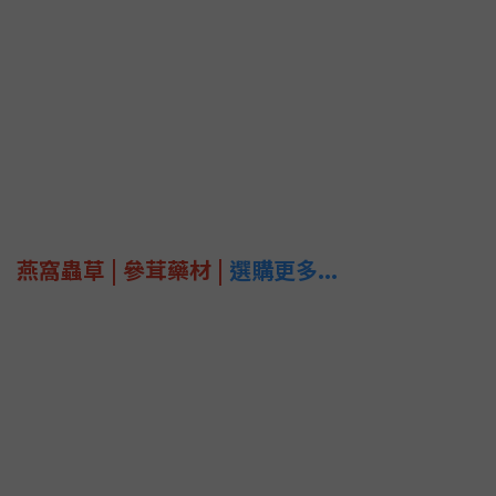
燕窩蟲草 | 參茸藥材 |
選購更多...