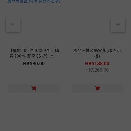
【購買 100 件 即享 9 折，購
極品冰糖金絲官燕(70克x5
買 200 件 即享 85 折】官燕
樽)
棧囍宴燕窩禮盒 (可印製新人
HK$30.00
HK$188.00
名字)
HK$268.00