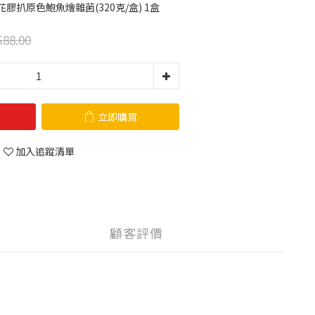
即送花膠扒原色鮑魚燴雜菌(320克/盒) 1盒
88.00
立即購買
加入追蹤清單
顧客評價