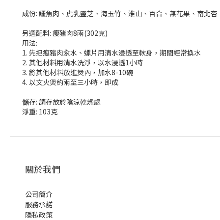
成份: 鱷魚肉、虎乳靈芝、海玉竹、淮山、百合、無花果、南北杏
另選配料: 瘦豬肉8兩(302克)
用法:
1. 先把瘦豬肉汆水、螺片用清水浸透至軟身，期間經常換水
2. 其他材料用清水洗淨，以水浸透1小時
3. 將其他材料放進煲內，加水8-10碗
4. 以文火煲約兩至三小時，即成
儲存: 請存放於陰涼乾燥處
淨重: 103克
關於我們
公司簡介
服務承諾
隱私政策