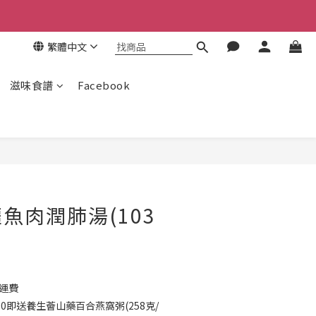
繁體中文
滋味食譜
Facebook
立即購買
魚肉潤肺湯(103
免運費
0即送養生薈山藥百合燕窩粥(258克/