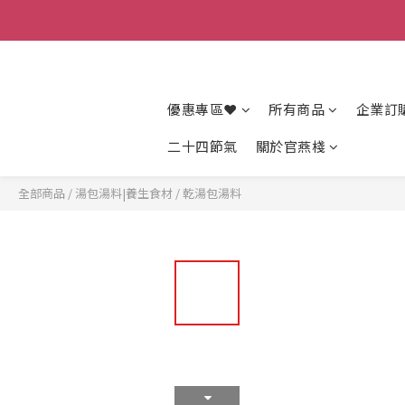
優惠專區❤
所有商品
企業訂
二十四節氣
關於官燕棧
全部商品
/
湯包湯料|養生食材
/
乾湯包湯料