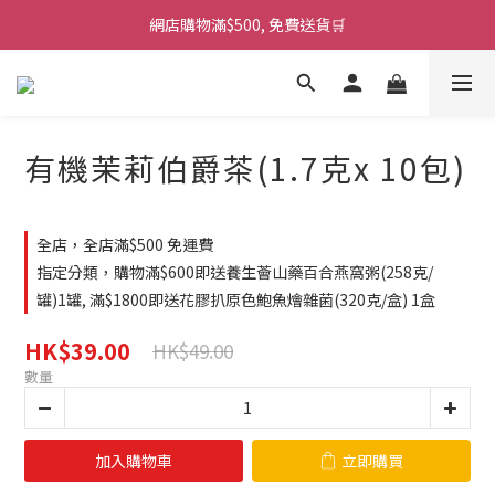
網店購物滿$500, 免費送貨🛒
有機茉莉伯爵茶(1.7克x 10包)
全店，全店滿$500 免運費
指定分類，購物滿$600即送養生薈山藥百合燕窩粥(258克/
罐)1罐, 滿$1800即送花膠扒原色鮑魚燴雜菌(320克/盒) 1盒
HK$39.00
HK$49.00
數量
加入購物車
立即購買