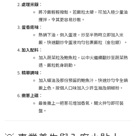
處理米飯
：
將冷飯輕輕撥鬆。若飯粒太硬，可加入極少量油
攪拌，令其更容易炒散。
蛋香底味
：
熱鍋下油，倒入蛋液，炒至半熟時立即加入米
飯，快速翻炒令蛋液均勻包裹飯粒（金包銀）。
加入配料
：
加入蔬菜粒及鮑魚粒，以中火繼續翻炒至蔬菜熟
透、飯粒乾身跳動。
精華調味
：
加入蠔油及那份預留的鮑魚汁，快速炒勻令全鍋
飯上色。按個人口味加入少許生抽及胡椒粉。
撒蔥上碟
：
最後撒上一把蔥花增加香氣，關火拌勻即可裝
盤。