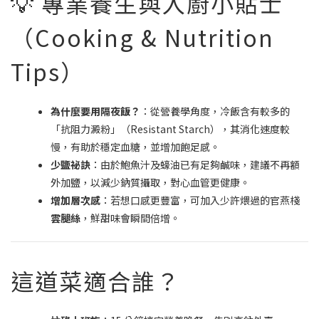
💡 專業養生與入廚小貼士
（Cooking & Nutrition
Tips）
為什麼要用隔夜飯？
：從營養學角度，冷飯含有較多的
「抗阻力澱粉」（Resistant Starch），其消化速度較
慢，有助於穩定血糖，並增加飽足感。
少鹽祕訣
：由於鮑魚汁及蠔油已有足夠鹹味，建議不再額
外加鹽，以減少鈉質攝取，對心血管更健康。
增加層次感
：若想口感更豐富，可加入少許煨過的官燕棧
雲腿絲
，鮮甜味會瞬間倍增。
這道菜適合誰？