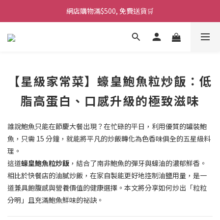
網店購物滿$500, 免費送貨🛒
【星級家常菜】蠔皇鮑魚粒炒飯：低
脂高蛋白、口感升級的極致滋味
誰說鮑魚只能在節慶大餐出現？在忙碌的平日，利用優質的罐裝鮑
魚，只需 15 分鐘，就能將平凡的炒飯轉化為色香味俱全的五星級料
理。
這道
蠔皇鮑魚粒炒飯
，結合了南非鮑魚的彈牙與蠔油的濃郁鮮香。
相比於快餐店的油膩炒飯，在家自製能更好地控制油鹽用量，是一
道兼具飽腹感與營養價值的健康選擇。本文將分享如何炒出「粒粒
分明」且充滿鮑魚鮮味的祕訣。