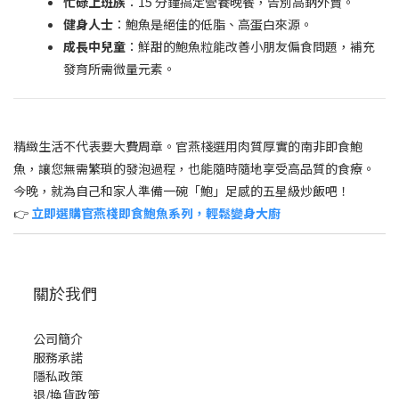
忙碌上班族
：15 分鐘搞定營養晚餐，告別高鈉外賣。
健身人士
：鮑魚是絕佳的低脂、高蛋白來源。
成長中兒童
：鮮甜的鮑魚粒能改善小朋友偏食問題，補充
發育所需微量元素。
精緻生活不代表要大費周章。官燕棧選用肉質厚實的南非即食鮑
魚，讓您無需繁瑣的發泡過程，也能隨時隨地享受高品質的食療。
今晚，就為自己和家人準備一碗「鮑」足感的五星級炒飯吧！
👉
立即選購官燕棧即食鮑魚系列，輕鬆變身大廚
關於我們
公司簡介
服務承諾
隱私政策
退/換貨政策