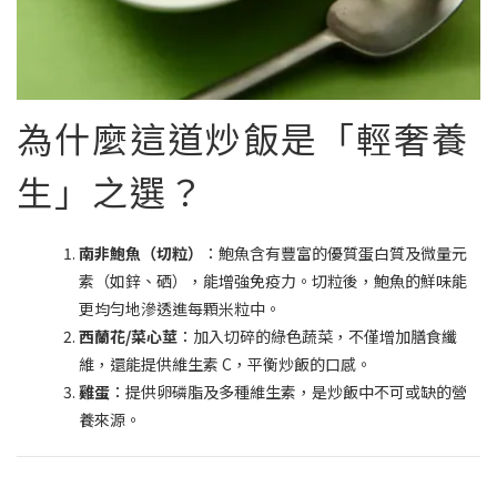
為什麼這道炒飯是「輕奢養
生」之選？
南非鮑魚（切粒）
：鮑魚含有豐富的優質蛋白質及微量元
素（如鋅、硒），能增強免疫力。切粒後，鮑魚的鮮味能
更均勻地滲透進每顆米粒中。
西蘭花/菜心莖
：加入切碎的綠色蔬菜，不僅增加膳食纖
維，還能提供維生素 C，平衡炒飯的口感。
雞蛋
：提供卵磷脂及多種維生素，是炒飯中不可或缺的營
養來源。