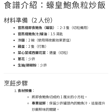
食譜介紹：蠔皇鮑魚粒炒飯
材料準備（2 人份）
官燕棧即食鮑魚（罐裝）
：2-3 隻（切粒備用）
官燕棧鮑魚汁/蠔油
：1.5 湯匙
冷飯
：2 碗（使用隔夜飯效果更佳）
雞蛋
：2 隻（打散）
菜心莖或西蘭花莖
：適量（切粒）
蔥花
：少許
生抽/胡椒粉
：少許
烹飪步驟
食材預備
：
將即食鮑魚切成約 1 厘米的小方粒。
專業提鮮
：保留少許罐頭內的鮑魚汁，這是提升
炒飯鮮味的關鍵。