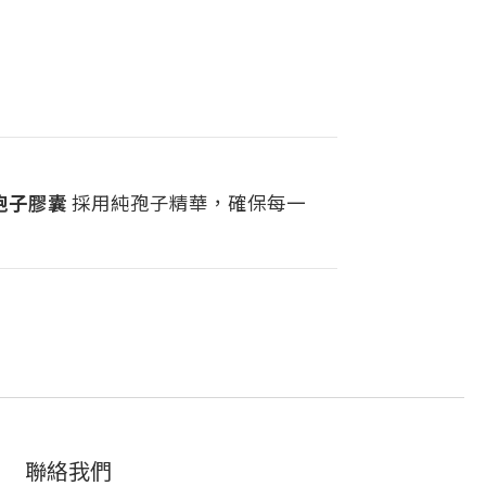
孢子膠囊
採用純孢子精華，確保每一
聯絡我們