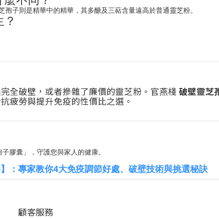
芝孢子則是精華中的精華，其多醣及三萜含量遠高於普通靈芝粉。
生？
過完全破壁，或者摻雜了廉價的靈芝粉。官燕棧
破壁靈芝
對抗疲勞與提升免疫的性價比之選。
孢子膠囊」，守護您與家人的健康。
】：專家教你4大免疫調節好處、破壁技術與挑選秘訣
顧客服務