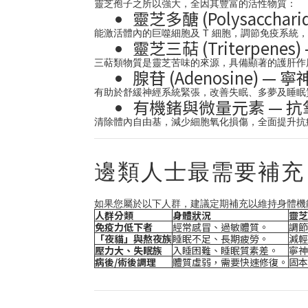
靈芝孢子之所以強大，全因其豐富的活性物質：
靈芝多醣 (Polysacchar
能激活體內的巨噬細胞及 T 細胞，調節免疫系
靈芝三萜 (Triterpenes
三萜類物質是靈芝苦味的來源，具備顯著的護肝作
腺苷 (Adenosine) — 
有助於舒緩神經系統緊張，改善失眠、多夢及睡眠
有機鍺與微量元素 — 
清除體內自由基，減少細胞氧化損傷，全面提升抗
邊類人士最需要補充
如果您屬於以下人群，建議定期補充以維持身體機
人群分類
身體狀況
靈芝
免疫力低下者
經常感冒、過敏體質。
調節
「夜貓」與熬夜族
睡眠不足、長期疲勞。
減輕
壓力大、失眠族
入睡困難、睡眠質素差。
寧神
病後/術後調理
體質虛弱，需要快速修復。
固本