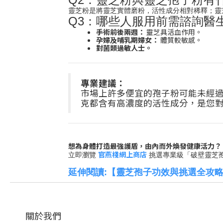
靈芝粉是將靈芝實體磨粉，活性成分相對稀釋；靈
Q3：哪些人服用前需諮詢醫
手術前後兩週：
靈芝具活血作用。
孕婦及哺乳期婦女：
體質較敏感。
對菌類過敏人士。
專業建議：
市場上許多便宜的孢子粉可能未經
克都含有高濃度的活性成分，是您
想為身體打造最強護盾，由內而外煥發健康活力？
官燕棧網上商店
立即瀏覽
挑選專業級「破壁靈芝
【靈芝孢子功效與挑選全攻略
延伸閱讀:
關於我們