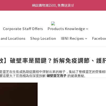
網店購物滿$500, 免費送貨🛒
Corporate Staff Offers
Products Knowledge
and Locations
Shop Location
IBNI Recipes
Facebo
效】破壁率是關鍵？拆解免疫調節、護
是靈芝在生長成熟期從菌褶中彈射出來的種子，集結了整棵靈芝的營養精
破壁靈芝孢子
響這麼大？官燕棧為你深度拆解
的健康奧秘。