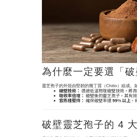
為什麼一定要選「破
靈芝孢子的外殼由堅韌的幾丁質（Chitin）組
破壁技術：
透過低溫物理破壁技術，將孢
吸收率倍增：
破壁後的靈芝孢子，其有效
官燕棧堅持：
確保破壁率達
99% 以上
，
破壁靈芝孢子的 4 