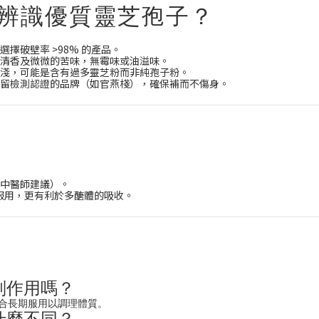
辨識優質靈芝孢子？
擇破壁率 >98% 的產品。
清香及微微的苦味，無霉味或油溢味。
淺，可能是含有過多靈芝粉而非純孢子粉。
留檢測認證的品牌（如官燕棧），確保補而不傷身。
諮詢中醫師建議）。
服用，更有利於多醣體的吸收。
副作用嗎？
合長期服用以調理體質。
什麼不同？