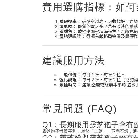
實用選購指標：如何
看破壁率：
破壁率越高，吸收越好。建議選
聞氣味：
優質的靈芝孢子帶有淡淡的蕈菇
看顏色：
破壁後應呈現深褐色。若顏色過
產地與認證：
選擇有嚴格重金屬及農藥殘
建議服用方法
一般保健：
每日 1 次，每次 2 粒。
強化調理：
每日 2 次，每次 2 粒（或
最佳時間：
建議
空腹或飯前半小時
溫水
常見問題 (FAQ)
Q1：長期服用靈芝孢子會有
靈芝孢子性質平和，屬於「上藥」，不寒不燥，適
Q2：靈芝粉與靈芝孢子粉有