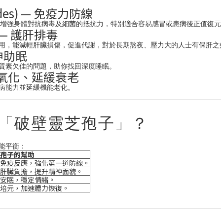
ides) — 免疫力防線
統，增強身體對抗病毒及細菌的抵抗力，特別適合容易感冒或患病後正值復
) — 護肝排毒
用，能減輕肝臟損傷，促進代謝，對於長期熬夜、壓力大的人士有保肝之
寧神助眠
質素欠佳的問題，助你找回深度睡眠。
抗氧化、延緩衰老
病能力並延緩機能老化。
「破壁靈芝孢子」？
能平衡：
孢子的幫助
免疫反應，強化第一道防線。
肝臟負擔，提升精神面貌。
安眠，穩定情緒。
培元，加速體力恢復。